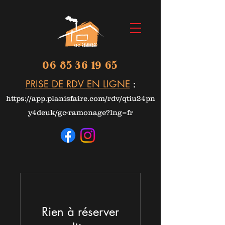
06 85 36 19 65
PRISE DE RDV EN LIGNE
:
https://app.planisfaire.com/rdv/qtiu24pn
y4deuk/gc-ramonage?lng=fr
Rien à réserver