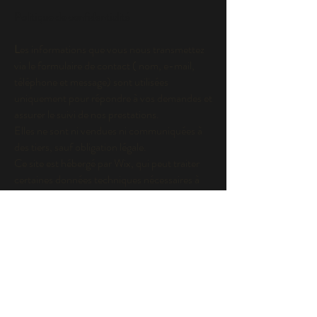
Politique de confidentialité
L
es informations que vous nous transmettez
via le formulaire de contact ( nom, e-mail,
téléphone et message) sont utilisées
uniquement pour répondre à vos demandes et
assurer le suivi de nos prestations.
Elles ne sont ni vendues ni communiquées à
des tiers, sauf obligation légale.
Ce site est hébergé par Wix, qui peut traiter
certaines données techniques nécessaires à
son fonctionnement. Conformément au
règlement général sur la Protection des
Données ( RGPD) vous disposez d'un droit
d'accès, de rectification et de suppression de
vos données. Pour toute demande, vous
pouvez nous contacter directement via les
coordonnées indiquées sur ce site.