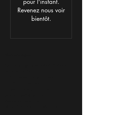
pour l'instant.
Revenez nous voir
bientôt.
Mentions légales
GC Ramonage -siret: 10606265600017
tel:
06 85 36 19 65
1114 Route de la Bouchonnière
85220 Commequiers
Dirigeant - Javoy Guillaume
gcramonage85@gmail.com
Assurance Décennale
Maaf n°
185183014
H-MCE-001