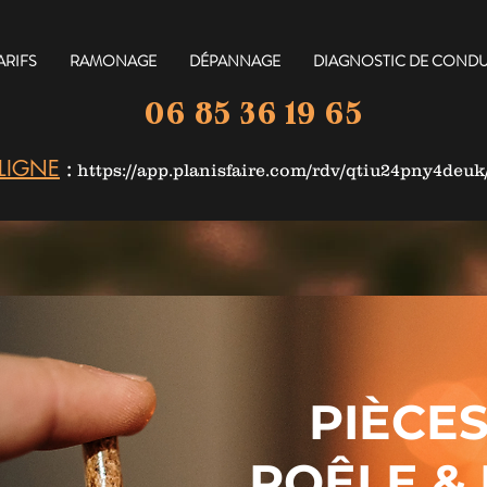
ARIFS
RAMONAGE
DÉPANNAGE
DIAGNOSTIC DE CONDU
06 85 36 19 65
 LIGNE
:
https://app.planisfaire.com/rdv/qtiu24pny4deu
PIÈCE
POÊLE & 