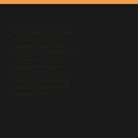
Politique de cookies
​Ce site utilise des cookies afin
d'assurer son bon fonctionnement
et d'améliorer votre expérience de
navigation. Certains cookies
peuvent également être utilisés par
Wix à des fins de sécurité, de
performance ou de mesure
d'audience. Vous pouvez à tout
moment gérer ou désactiver les
cookies depuis les paramètres de
votre navigateur.