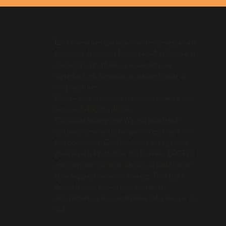
Politique de confidentialité
L
es informations que vous nous transmettez via le
formulaire de contact ( nom, e-mail, téléphone et
message) sont utilisées uniquement pour
répondre à vos demandes et assurer le suivi de
nos prestations.
Elles ne sont ni vendues ni communiquées à des
tiers, sauf obligation légale.
Ce site est hébergé par Wix, qui peut traiter
certaines données techniques nécessaires à son
fonctionnement. Conformément au règlement
général sur la Protection des Données ( RGPD)
vous disposez d'un droit d'accès, de rectification
et de suppression de vos données. Pour toute
demande, vous pouvez nous contacter
directement via les coordonnées indiquées sur ce
site.