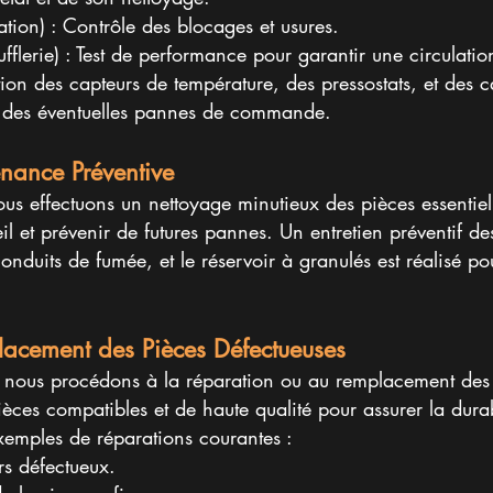
tation) : Contrôle des blocages et usures.
oufflerie) : Test de performance pour garantir une circulati
tion des capteurs de température, des pressostats, et des 
e des éventuelles pannes de commande.
nance Préventive
ous effectuons un nettoyage minutieux des pièces essentiel
l et prévenir de futures pannes. Un entretien préventif 
nduits de fumée, et le réservoir à granulés est réalisé po
acement des Pièces Défectueuses
e, nous procédons à la réparation ou au remplacement de
ièces compatibles et de haute qualité pour assurer la durab
xemples de réparations courantes :
rs défectueux.