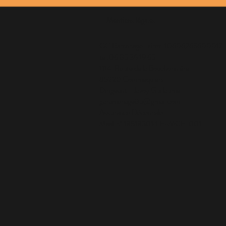
Mentions légales
GC Ramonage -siret: 10606265600017
tel:06 85 36 19 65
1114 Route de la Bouchonnière
85220 Commequiers
Dirigeant - Javoy Guillaume
gcramonage85@gmail.com
Assurance Décennale
Maaf n° 185183014 H-MCE-001