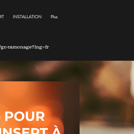
IT
INSTALLATION
Plus
k/gc-ramonage?lng=fr
S POUR
INSERT
À